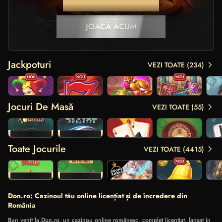
CÂȘTIGĂ PREMII MARI ÎN TURNEE!
JOACĂ ACUM
Jackpoturi
VEZI TOATE
(234)
NOU
NOU
NOU
Lucky Joker 10 Cash Spins
Hot Fruits 20 Cash Spins
Dragon Chase
Piggy Bandits
Big Bi
Jocuri De Masă
VEZI TOATE
(55)
Virtual Roulette
Virtual Space Roulette
Blackjack Neo
Roulette Nouveau
211,261.072 RON
211,261.072 RON
Toate Jocurile
VEZI TOATE
(4415)
NOU
100 Bulky Fruits
40 Bulky Fruits Buy Bonus
Gates of Olympus 1000
12 Bells
211,261.072 RON
211,261.072 RON
Don.ro: Cazinoul tău online licențiat și de încredere din
România
Bun venit la Don.ro, un cazinou online românesc, complet licențiat, lansat în