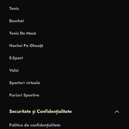
Tenis
Baschet
Tenis De Masă
Hochei Pe Gheață
E-Sport
Volei
Sporturi virtuale
Pariuri Sportive
Securitate și Confidențialitate
Politica de confidențialitate