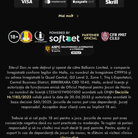
Mai mult
Site-ul Don.ro este deținut și operat de către Balkanix Limited, o companie
înregistrată conform legilor din Malta, cu numărul de înregistrare C99916 și
cu adresa înregistrată la Quad Central, Q3 Level 3, Zone 1, Triq L-Esportaturi,
Central Business District, BIRKIRKARA CBD 1040, Malta, având licența și
autorizația de funcționare emisă de Oficiul Național pentru Jocuri de Noroc
cu numărul de licență L1234101W001500 acordată sub ONJN
Deciziile
Nr.1182/2023
validă până la data de 30.06.2033 și autorizația acordată în
baza deciziei 560/2025. Jocurile de noroc pot crea dependență. Jucați
responsabil. Acceptăm doar clienți care au împlinit 18 ani.
Trebuie să ai cel puțin 18 ani pentru a juca. Jocurile de noroc pot avea
consecințe negative dacă nu sunt practicate cu moderație. Te rugăm să pariezi
responsabil și să nu cheltui mai mult decât îți poți permite. Pentru ajutor și
suport în caz de dependență de jocuri de noroc, te sfătuim să vizitezi clinica
clinica-aliat