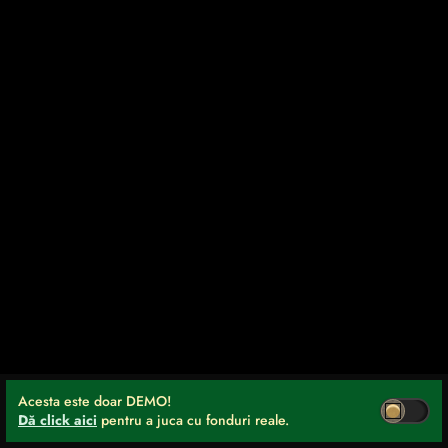
Acesta este doar DEMO!
Online Casino
/
Jocuri Casino
/
Sloturi
/
20 Dazzling Hot
Dă click aici
pentru a juca cu fonduri reale.
20 Dazzling Hot: Putere sub controlul tău