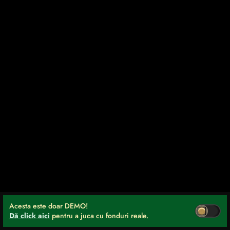
Acesta este doar DEMO!
Online Casino
/
Jocuri Casino
/
Sloturi
/
20 Super Hot
Dă click aici
pentru a juca cu fonduri reale.
20 Super Hot Slot (Demo) de la Amusnet