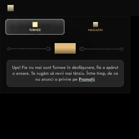
TURNEE
MAGAZIN
TURNEE
Ups! Fie nu mai sunt Turnee în desfășurare, fie a apărut
o eroare. Te rugăm să revii mai târziu. Între timp, de ce
nu arunci o privire pe
Promoții