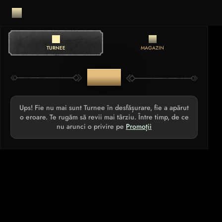
TURNEE
MAGAZIN
TURNEE
Ups! Fie nu mai sunt Turnee în desfășurare, fie a apărut
o eroare. Te rugăm să revii mai târziu. Între timp, de ce
nu arunci o privire pe
Promoții