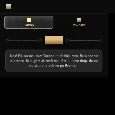
TURNEE
MAGAZIN
TURNEE
Ups! Fie nu mai sunt Turnee în desfășurare, fie a apărut
o eroare. Te rugăm să revii mai târziu. Între timp, de ce
nu arunci o privire pe
Promoții