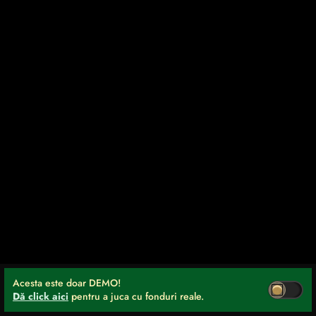
Acesta este doar DEMO!
Online Casino
/
Jocuri Casino
/
Sloturi
/
Shining Crown Buy Bonus
Dă click aici
pentru a juca cu fonduri reale.