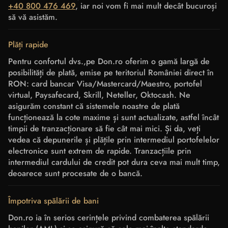
+40 800 476 469
, iar noi vom fi mai mult decât bucuroși
să vă asistăm.
Plăți rapide
Pentru confortul dvs.,pe Don.ro oferim o gamă largă de
posibilități de plată, emise pe teritoriul României direct în
RON: card bancar Visa/Mastercard/Maestro, portofel
virtual, Paysafecard, Skrill, Neteller, Oktocash. Ne
asigurăm constant că sistemele noastre de plată
funcționează la cote maxime și sunt actualizate, astfel încât
timpii de tranzacționare să fie cât mai mici. Și da, veți
vedea că depunerile și plățile prin intermediul portofelelor
electronice sunt extrem de rapide. Tranzacțiile prin
intermediul cardului de credit pot dura ceva mai mult timp,
deoarece sunt procesate de o bancă.
Împotriva spălării de bani
Don.ro ia în serios cerințele privind combaterea spălării