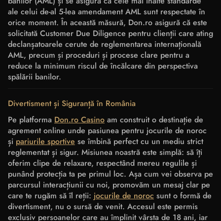
banilor (AML) și se asigură că cele mai înalte standarde
ale celui de-al 5-lea amendament AML sunt respectate în
orice moment. În această măsură, Don.ro asigură că este
solicitată Customer Due Diligence pentru clienții care ating
declanșatoarele cerute de reglementarea internațională
AML, precum și proceduri și procese clare pentru a
reduce la minimum riscul de încălcare din perspectiva
spălării banilor.
Divertisment și Siguranță în România
Pe platforma
Don.ro Casino
am construit o destinație de
agrement online unde pasiunea pentru jocurile de noroc
și
pariurile sportive
se îmbină perfect cu un mediu strict
reglementat și sigur. Misiunea noastră este simplă: să îți
oferim clipe de relaxare, respectând mereu regulile și
punând protecția ta pe primul loc. Așa cum vei observa pe
parcursul interacțiunii cu noi, promovăm un mesaj clar pe
care te rugăm să îl reții:
jocurile de noroc
sunt o formă de
divertisment, nu o sursă de venit. Accesul este permis
exclusiv persoanelor care au împlinit vârsta de 18 ani, iar