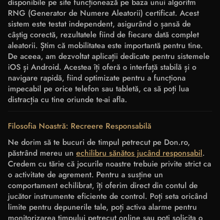
disponibile pe site funcționează pe baza unui algoritm
RNG (Generator de Numere Aleatorii) certificat. Acest
sistem este testat independent, asigurând o șansă de
câștig corectă, rezultatele fiind de fiecare dată complet
aleatorii. Știm că mobilitatea este importantă pentru tine.
De aceea, am dezvoltat aplicații dedicate pentru sistemele
iOS și Android. Acestea îți oferă o interfață stabilă și o
navigare rapidă, fiind optimizate pentru a funcționa
impecabil pe orice telefon sau tabletă, ca să poți lua
distracția cu tine oriunde te-ai afla.
Filosofia Noastră: Recreere Responsabilă
Ne dorim să te bucuri de timpul petrecut pe Don.ro,
păstrând mereu un
echilibru sănătos jucând responsabil
.
Credem cu tărie că jocurile noastre trebuie privite strict ca
o activitate de agrement. Pentru a susține un
comportament echilibrat, îți oferim direct din contul de
jucător instrumente eficiente de control. Poți seta oricând
limite pentru depunerile tale, poți activa alarme pentru
monitorizarea timpului petrecut online sau poți solicita o