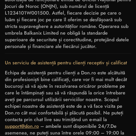
Jocuri de Noroc (ONJN), sub numărul de licență
L1234101W001500. Astfel, fiecare decizie pe care o
luăm și fiecare joc pe care îl oferim se desfășoară sub
stricta supraveghere a autorităților române. Operarea sub
umbrela Balkanix Limited ne obligă la standarde
superioare de securitate și corectitudine, protejând datele
personale și financiare ale fiecărui jucător.
Un serviciu de asistență pentru clienți receptiv și calificat
Echipa de asistență pentru clienți a Don.ro este alcătuită
din profesioniști bine calificați, care vor fi mai mult decât
bucuroși să vă ajute în rezolvarea oricăror probleme pe
care le întâmpinați sau să vă răspundă la orice întrebare
aveți pe parcursul utilizării serviciilor noastre. Scopul
echipei noastre de asistență este de a vă face vizita pe
Don.ro cât mai confortabilă și plăcută posibil. Ne puteți
contacta prin chat live sau trimițând un e-mail la
support@don.ro
– ambele sunt disponibile 24/7.De
asemenea, ne puteți suna între orele 09:00 – 19:00 la