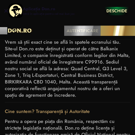
Aplicația Don.ro
DESCHIDE
Intră în aplicație pentru cel mai bun joc
DESPRE NOI
AUTENTIFICARE
ÎNREGISTRARE
Vrem să știi exact cine se află în spatele ecranului tău.
Site-ul Don.ro este deținut și operat de către Balkanix
Limited, o companie înregistrată conform legilor din Malta,
având numărul oficial de înregistrare C99916. Sediul
nostru social se află la adresa: Quad Central, Q3 Level 3,
Zone 1, Triq L-Esportaturi, Central Business District,
BIRKIRKARA CBD 1040, Malta. Această transparență
corporativă reflectă angajamentul nostru de a oferi un
spațiu de agrement de încredere.
Cine suntem? Transparență și Autoritate
Pentru a opera pe piața din România, respectăm cu
strictețe legislația națională. Don.ro deține licența și
autorizația de funcționare emisă de Oficiul Național pentru