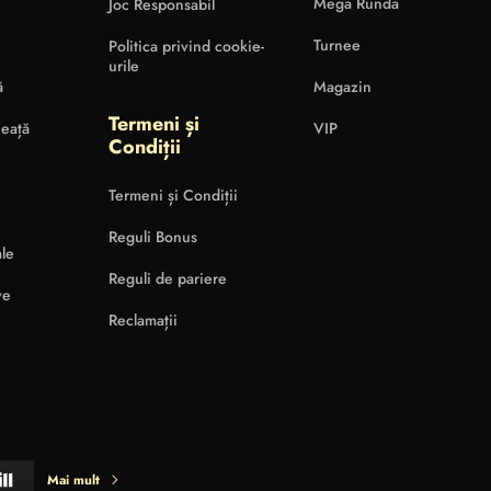
Mega Runda
Joc Responsabil
Turnee
Politica privind cookie-
urile
ă
Magazin
Termeni și
eață
VIP
Condiții
Termeni și Condiții
Reguli Bonus
ale
Reguli de pariere
ve
Reclamații
Mai mult