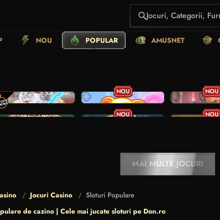
Jocuri, Categorii, Fur
P
NOU
POPULAR
AMUSNET
NOU
NOU
tes of Olympus 1000
Sugar Rush Super Scatter
Wildest Gambit
NOU
NOU
 Shining jewels
Aqua Riches
Noble Fate 5
NOU
e Dog House Megaways
Harlequin Dice
Big Stack Lumberj
NOU
NOU
NOU
MAI MULTE JOCURI
e of Plinko
16 Coins x5000
Piggy Power: Hit 
Casino
/
Jocuri Casino
/
Sloturi Populare
pulare de cazino | Cele mai jucate sloturi pe Don.ro