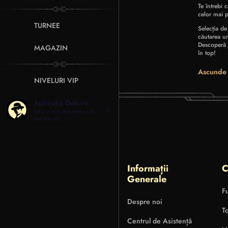
Te întrebi 
celor mai 
TURNEE
Selecția d
căutarea un
Descoperă 
MAGAZIN
în top!
Ascunde
NIVELURI VIP
Aplicația Don.ro
Intră în aplicație pentru cel
mai bun joc
Informații
C
Generale
F
Despre noi
T
Centrul de Asistență