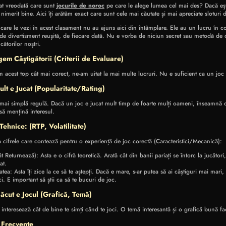
bat vreodată care sunt
jocurile de noroc
pe care le alege lumea cel mai des? Dacă ești
 nimerit bine. Aici îți arătăm exact care sunt cele mai căutate și mai apreciate sloturi 
 care le vezi în acest clasament nu au ajuns aici din întâmplare. Ele au un lucru în c
de divertisment reușită, de fiecare dată. Nu e vorba de niciun secret sau metodă de câș
cătorilor noștri.
em Câștigătorii (Criterii de Evaluare)
 acest top cât mai corect, ne-am uitat la mai multe lucruri. Nu e suficient ca un joc să a
lt e Jucat (Popularitate/Rating)
mai simplă regulă. Dacă un joc e jucat mult timp de foarte mulți oameni, înseamnă că 
să mențină interesul.
 Tehnice: (RTP, Volatilitate)
 cifrele care contează pentru o experiență de joc corectă (Caracteristici/Mecanică):
t Returnează): Asta e o cifră teoretică. Arată cât din banii pariați se întorc la jucă
at.
itatea: Asta îți zice la ce să te aștepți. Dacă e mare, s-ar putea să ai câștiguri mai ma
i. E important să știi ca să te bucuri de joc.
ăcut e Jocul (Grafică, Temă)
e interesează cât de bine te simți când te joci. O temă interesantă și o grafică bună 
i Frecvente