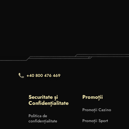
+40 800 476 469
Securitate și
Promoții
Confidențialitate
Promoții Cazino
Politica de
Promoții Sport
confidențialitate