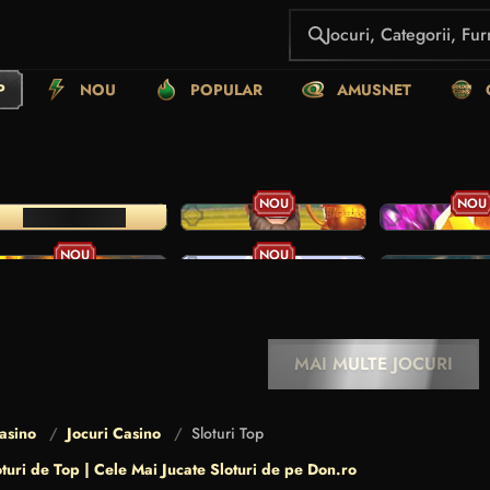
Jocuri, Categorii, Fur
P
NOU
POPULAR
AMUSNET
NOU
NOU
211,189.46 RON
 Burning Hot
Big Bass Return to the Races
Volcano Explosive
NOU
NOU
 Coins
Sugar Rush 1000
50 Treasures
NOU
NOU
ly Hand Grenade
Super Wild 27
Boat Bonanza
NOU
NOU
NOU
MAI MULTE JOCURI
t Slot:777 Cash Out
Tarasque
Buffalo of Wealth
Casino
/
Jocuri Casino
/
Sloturi Top
turi de Top | Cele Mai Jucate Sloturi de pe Don.ro