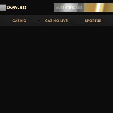
AUTENTIFICARE
ÎNREGISTRARE
CAZINO
CAZINO LIVE
SPORTURI