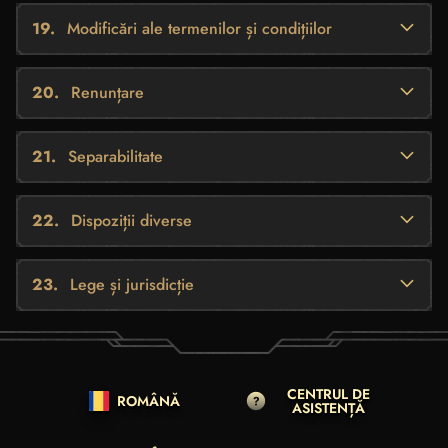
Modificări ale termenilor și condițiilor
Renunțare
Separabilitate
Dispoziții diverse
Lege și jurisdicție
CENTRUL DE
ROMÂNĂ
ASISTENȚĂ