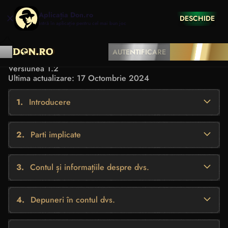
Aplicația Don.ro
DESCHIDE
Intră în aplicație pentru cel mai bun joc
TERMENI ȘI CONDIȚII
AUTENTIFICARE
ÎNREGISTRARE
Versiunea 1.2
Ultima actualizare: 17 Octombrie 2024
Introducere
Parti implicate
Contul și informațiile despre dvs.
Depuneri în contul dvs.