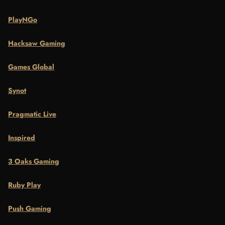
PlayNGo
Hacksaw Gaming
Games Global
Synot
Pragmatic Live
Inspired
3 Oaks Gaming
Ruby Play
Push Gaming