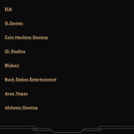
ELK
G.Games
Coin Machine Gaming
Oi Studios
Bluberi
Buck Stakes Entertainment
Area Vegas
Alchemy Gaming