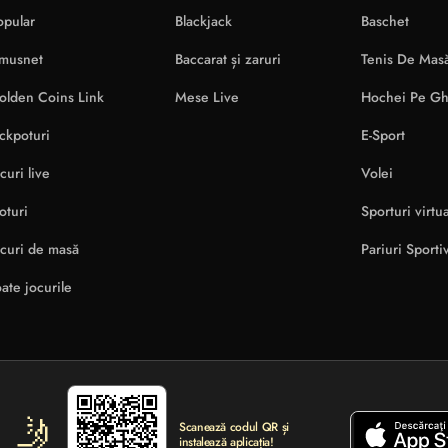
opular
Blackjack
Baschet
musnet
Baccarat și zaruri
Tenis De Mas
olden Coins Link
Mese Live
Hochei Pe Gh
ackpoturi
E-Sport
curi live
Volei
oturi
Sporturi virtu
ocuri de masă
Pariuri Sporti
oate jocurile
🤳
Scanează codul QR și
instalează aplicația!