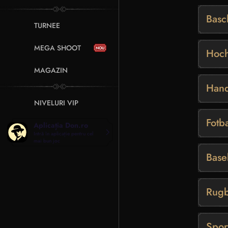
Basc
TURNEE
MEGA SHOOT
NOU
Hoch
MAGAZIN
Hand
NIVELURI VIP
Fotb
Aplicația Don.ro
Intră în aplicație pentru cel
mai bun joc
Base
Rugb
Spor