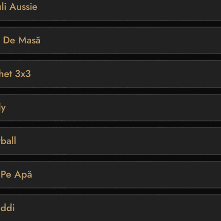
li Aussie
s De Masă
het 3x3
dy
ball
 Pe Apă
ddi