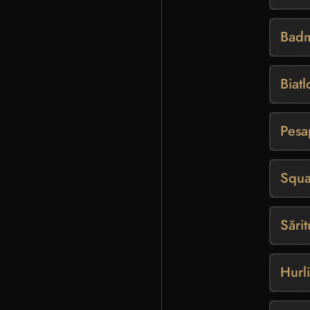
Badm
Biatl
Pesa
Squa
Sărit
Hurl