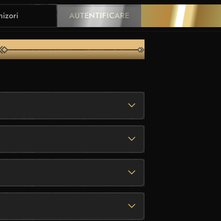
AUTENTIFICARE
ÎNREGISTRARE
nizori