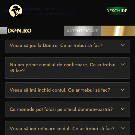
Aplicația Don.ro
DESCHIDE
Intră în aplicație pentru cel mai bun joc
ÎNTREBĂRI FRECVENTE
AUTENTIFICARE
ÎNREGISTRARE
Vreau să joc la Don.ro. Ce ar trebui să fac?
Nu am primit e-mailul de confirmare. Ce ar trebui
să fac?
Vreau să îmi închid contul. Ce ar trebui să fac?
Ce monede pot folosi pe site-ul dumneavoastră?
Vreau să îmi reîncarc soldul. Ce ar trebui să fac?