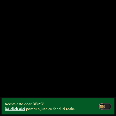
Acesta este doar DEMO!
Dă click aici
pentru a juca cu fonduri reale.