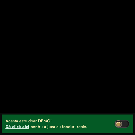
Acesta este doar DEMO!
Dă click aici
pentru a juca cu fonduri reale.