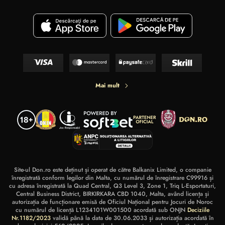
aferente vor fi anulate automat.
Această promoție la Don.ro nu este limitată în
13.
timp. Totuși, Don.ro își rezervă dreptul de a
modifica și de a anula promoția la discreția sa
și fără a anunța în prealabil.
Această promoție este valabilă în conformitate
14.
cu
Termenii și condițiile generale
și cu
Regulile Generale Bonus
Don.ro.
Mai mult
Site-ul Don.ro este deținut și operat de către Balkanix Limited, o companie
înregistrată conform legilor din Malta, cu numărul de înregistrare C99916 și
cu adresa înregistrată la Quad Central, Q3 Level 3, Zone 1, Triq L-Esportaturi,
Central Business District, BIRKIRKARA CBD 1040, Malta, având licența și
autorizația de funcționare emisă de Oficiul Național pentru Jocuri de Noroc
cu numărul de licență L1234101W001500 acordată sub ONJN
Deciziile
Nr.1182/2023
validă până la data de 30.06.2033 și autorizația acordată în