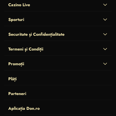
bonus este de 25 RON până când sunt
Cazino Live
îndeplinite toate cerințele necesare de
pariere.
Sporturi
Cerințele de pariere sunt de 35 de ori
9.
valoarea inițială a depunerii și a bonusului
primit.
Securitate și Confidențialitate
Cerințele de pariere pentru câștigurile din
10.
Rotirile Gratuite sunt x40. Lista jocurilor
excluse de la rulajul bonusului poate fi găsită
Termeni și Condiții
aici
.
Cerința de pariere a oricărui bonus trebuie
11.
Promoții
îndeplinită în termen de 10 zile de la
activarea bonusului. În cazul în care pariul nu
este îndeplinit în acest interval de timp,
Plăți
valoarea bonusului și eventualele câștiguri
vor fi anulate.
Parteneri
Acest bonus nu poate fi combinat cu alte
12.
bonusuri în același timp. Dacă activați un altul
sau revendicați alte rotiri gratuite în timp ce
Aplicația Don.ro
aveți un bonus activ, acesta cât și câștigurile