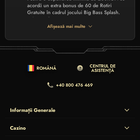
acordǎ un extra bonus de 60 de Rotiri
Gratuite în cadrul jocului Big Bass Splash.
Valoarea fiecărei Rotiri Gratuite este de 0,10
RON.
Afișează mai multe
Bonusul va fi creditat automat după
5.
efectuarea cu succes a unei depuneri
eligibile. Dacă nu este creditat, jucătorii
trebuie să ne contacteze prin Live Chat sau
prin e-mail:
support@don.ro
, înainte de a
CENTRUL DE
utiliza depunerea eligibilǎ pentru promoție.
ROMÂNĂ
ASISTENȚĂ
O cerere de retragere înainte de a solicita
6.
bonusul sau după ce bonusul este activat va
+40 800 476 469
atrage după sine anularea bonusului și a
câştigurilor realizate în urma acestuia.
Un jucător poate anula un bonus activ în orice
7.
moment din secțiunea Profil sau contactând
Informații Generale
echipa noastră de asistență. Prin anularea
bonusului, întreaga sumă din soldul Casino
Cazino
Bonus va fi anulată.
Miza maximă permisă în timpul jocului cu bani
8.