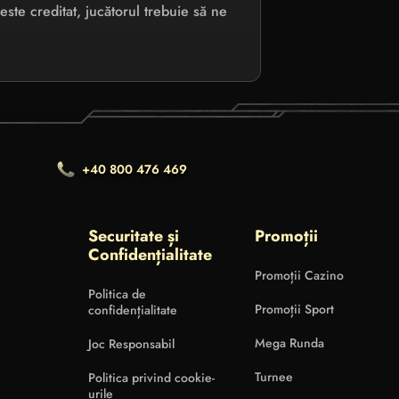
este creditat, jucătorul trebuie să ne
n.ro
.
e 1, 2 și 3 este de 50 RON.
nus vor fi adăugate Rotiri Gratuite
0% de până la 1.500 RON + 150 de
00% de până la 2.000 RON + 100 de
+40 800 476 469
00% de până la 2.500 RON + 150 de
tru fiecare depunere eligibiă. În cazul
Securitate și
Promoții
tunci jucătorul o să primească cele 400
Confidențialitate
 gratuite pentru verificarea identității,
Promoții Cazino
Politica de
e în urma rulajului bonusurilor sunt
Promoții Sport
confidențialitate
Mega Runda
Joc Responsabil
Turnee
Politica privind cookie-
t
urile