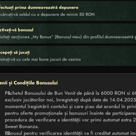
fectuați prima dumneavoastră depunere
ncărcați-vă soldul cu o depunere de minim 50 RON
ctivați-vă bonusul
izitați secțiunea „My Bonus” (Bonusul meu) din profilul dumneavoastră și
ncepeți să jucați
istrați-vă cu cele mai bune jocuri de cazino
nii și Condițiile Bonusului
Pachetul Bonusului de Bun Venit de până la 6000 RON si 600 
1.
exclusiv jucătorilor noi, înregistrați după data de 14.04.202
momentul îregistrării contului și care și-au dat acordul în priv
pentru oferte promoționale și bonusuri înainte de participarea 
procedura de verificare a identității vor primi automat extra 2
Sweet Bonanza.
Bonusul pentru verificarea identității va fi creditat automat
2.