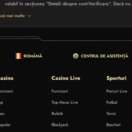
valabil în secțiunea “Detalii despre cont-Verificare”. Dacă nu 
contacteze prin Live Chat sau la adresa de e-mail
support@do
ază mai multe
Depunerea minimă necesară pentru a beneficia de bonusuril
3.
Pentru o depunere de minimum 150 RON, pe lângă fiecare bo
4.
extra în cadrul jocului Shining Crown după cum urmează:
Pentru prima depunere, jucătorii pot primi un bonus de 10
Rotiri Gratuite
Pentru a doua depunere, jucătorii pot primi un bonus de 1
Rotiri Gratuite
ROMÂNĂ
CENTRUL DE ASISTENȚĂ
Pentru a treia depunere, jucătorii pot primi un bonus de 1
Rotiri Gratuite
Rotirile Gratuite se vor acorda in seturi de câte 50 pe zi pen
5.
azino
Cazino Live
Sporturi
în care toate cele 3 depuneri sunt efectuate în aceeaşi zi, a
de Rotiri Gratuite în decursul a 3 zile, excepție făcând rotirile
urnizori
Furnizori
Pariuri Live
care se acordă integral după verificarea actului de identitate.
Sumele maxime care pot fi transformate în bani reali şi retras
6.
op
Top Mese Live
Fotbal
următoarele:
ou
Rotirile Gratuite pentru verificare identității - 400 RON
Ruletă
Tenis
Rotirile Gratuite din pachetul de Bun Venit - 500 RON
opular
Blackjack
Baschet
100% până la 1,500 RON - de 5 ori valoarea bonusului primi