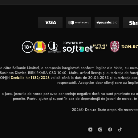
acestuia. În caz contrar atât bonusul cât și câștigurile proven
Acest bonus nu poate fi combinat cu alte promoții. Activarea u
19.
cerințelor de rulare a bonusului deja existent în cont atrage
Această promoție la Don.ro nu este limitată în timp. Cu toate
20.
a modifica și de a încheia promoția în caz de forță majoră sa
determinată de imposibilitatea de a o continua din motive in
Această promoție este valabilă în conformitate cu
21.
Termenii și
Generale Bonus
Don.ro.
 de către Balkanix Limited, o companie înregistrată conform legilor din Malta, cu num
l Business District, BIRKIRKARA CBD 1040, Malta, având licența și autorizația de fun
b ONJN
Deciziile Nr.1182/2023
validă până la data de 30.06.2033 și autorizația aco
responsabil. Acceptăm doar clienți care au împlin
u a juca. Jocurile de noroc pot avea consecințe negative dacă nu sunt practicate cu m
permite. Pentru ajutor și suport în caz de dependență de jocuri de noroc, te s
2026© Don.ro Toate drepturile rezervat