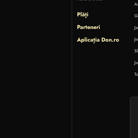
A
Plăți
G
Parteneri
J
Aplicația Don.ro
Jo
Sl
J
T