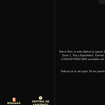
Site-ul Don.ro este deținut și operat
Zone 1, Triq L-Esportaturi, Centra
L1234101W001500 acordată su
Trebuie să ai cel puțin 18 ani pentr
CENTRUL DE
ROMÂNĂ
ASISTENȚĂ