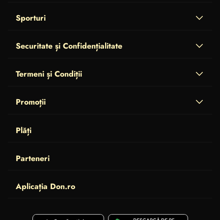
18
70%
19
80%
Sporturi
20
90%
21+
100%
Securitate și Confidențialitate
Câștigurile suplimentare trebuie să fie
5.
adăugate automat la valoarea inițială după
Termeni și Condiții
decontare, în cazul în care pariul eligibil este
câștigat și îndeplinește cerințele.
Doar pariurile efectuate cu bani reali sunt
6.
Promoții
eligibile pentru promoție - pariurile plasate cu
fonduri bonus, câștigurile din pariurile
Plăți
gratuite, etc. nu sunt eligibile.
O cerere activă de retragere plasată înainte
7.
de primirea bonusului va anula eligibilitatea
Parteneri
pentru obținerea bonusului.
Operatorul își rezervă dreptul de a nu face
8.
Aplicația Don.ro
publică promoția, în funcție de disponibilitatea
evenimentelor sportive.
Operatorul are dreptul de a modifica termenii
9.
promoției, la propria discreție, fără o