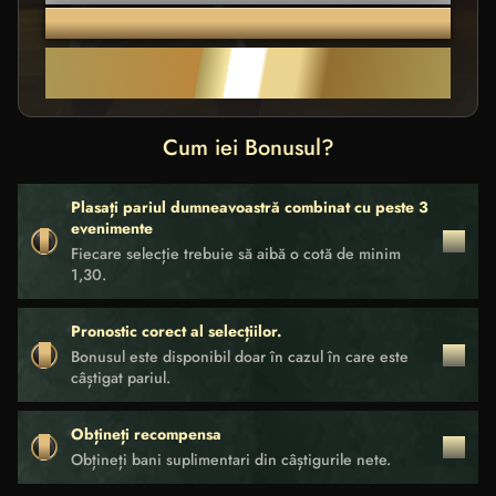
PÂNĂ LA 100%
ÎNSCRIE-TE ACUM
Cum iei Bonusul?
Plasați pariul dumneavoastră combinat cu peste 3
evenimente
1
Fiecare selecție trebuie să aibă o cotă de minim
1,30.
Pronostic corect al selecțiilor.
2
Bonusul este disponibil doar în cazul în care este
câștigat pariul.
Obțineți recompensa
3
Obțineți bani suplimentari din câștigurile nete.