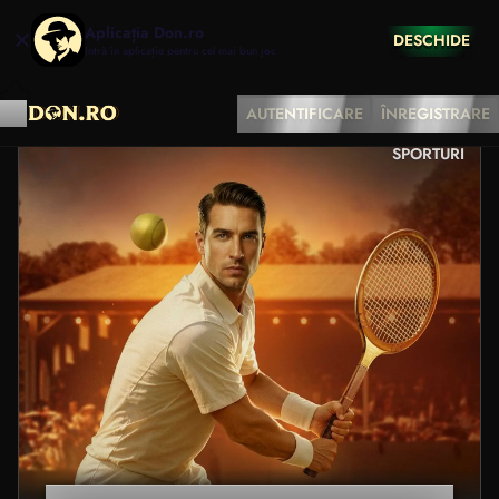
Aplicația Don.ro
DESCHIDE
Intră în aplicație pentru cel mai bun joc
Înapoi la toate promoțiile
AUTENTIFICARE
ÎNREGISTRARE
SPORTURI
AMPLIFICATOR DE ACUMULARE