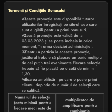
Termenii și Condițiile Bonusului
Această promoție este disponibilă tuturor
1.
utilizatorilor înregistrați pe site-ul web care
sunt eligibili pentru a primi bonusuri.
Această promoție este validă de la
2.
03.03.2023 și se poate încheia în orice
moment, în urma deciziei administrației.
3.Pentru a particia la această promoție,
3.
jucătorul trebuie să plaseze un pariu multiplu
de cel puțin trei evenimente.Fiecare selecție
trebuie să fie plasată pe o cotă de minim
1,30.
Valoarea amplificării pe care o poate primi
4.
clientul depinde de numărul de selecții care
se califică:
Numărul de selecții
Multiplicator de
(cota minimă pentru
amplificare pentru
fiecare meci este de
combinație