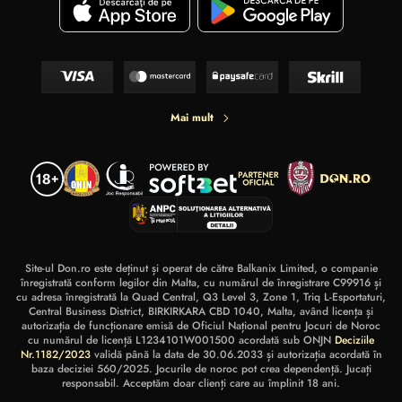
notificare prealabilă. De asemenea,
operatorul își rezervă dreptul de a refuza să
ofere un bonus clientului, fără a oferi o
motivație și fără o notificare prealabilă. În
cazul unei dispute, decizia operatorului este
considerată a fi finală și nu este negociabilă.
Mai mult
Regulile Generale Bonus
10.
și
Termenii și
condițiile generale
se aplică acestei promoții.
Site-ul Don.ro este deținut și operat de către Balkanix Limited, o companie
înregistrată conform legilor din Malta, cu numărul de înregistrare C99916 și
cu adresa înregistrată la Quad Central, Q3 Level 3, Zone 1, Triq L-Esportaturi,
Central Business District, BIRKIRKARA CBD 1040, Malta, având licența și
autorizația de funcționare emisă de Oficiul Național pentru Jocuri de Noroc
cu numărul de licență L1234101W001500 acordată sub ONJN
Deciziile
Nr.1182/2023
validă până la data de 30.06.2033 și autorizația acordată în
baza deciziei 560/2025. Jocurile de noroc pot crea dependență. Jucați
responsabil. Acceptăm doar clienți care au împlinit 18 ani.