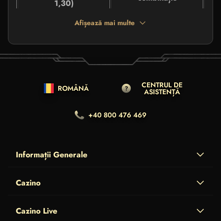
1,30)
3
3%
Afișează mai multe
4
5%
5
8%
6
10%
7
13%
CENTRUL DE
8
15%
ROMÂNĂ
ASISTENȚĂ
9
20%
10
30%
+40 800 476 469
11
35%
12
40%
Informații Generale
13
45%
14
50%
Cazino
15
55%
16
60%
17
65%
Cazino Live