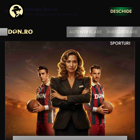
Aplicația Don.ro
DESCHIDE
Intră în aplicație pentru cel mai bun joc
Înapoi la toate promoțiile
AUTENTIFICARE
ÎNREGISTRARE
SPORTURI
2 GOLURI AVANS