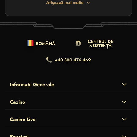
Pentru această promoție se califică
4.
Afișează mai multe
următoarele ligi: Premier League (Anglia),
Bundesliga (Germania), Serie A (Italia), La
Liga (Spania), Ligue 1 (France), Liga 1
(Romania).
Exemplu: Eveniment: Echipa 1 împotriva
5.
CENTRUL DE
Echipei 2. Se oferă plata anticipată. Pariurile
ROMÂNĂ
ASISTENȚĂ
sunt plasate pe piața 1x2. La un moment dat
în timpul jocului, Echipa 1 conduce 2-0. Acest
+40 800 476 469
lucru înseamnă că selecțiile „1” pe piața 1x2
ar trebui să fie considerate câștigătoare
pentru toate pariurile plasate pentru rezultate
intermediare. Dacă scorul final este 2-2,
Informații Generale
atunci:
Selecțiile „1” pentru scorurile intermediare
Cazino
sunt considerate a fi câștigătoare
Selecțiile „1” pentru scorul final sunt
considerate a fi pierdute
Cazino Live
Selecțiile „X” sunt considerate a fi câștigătoare
Selecțiile „2” sunt considerate a fi pierdute
Sporturi
Condițiile pentru fiecare sport. În cazul în
6.