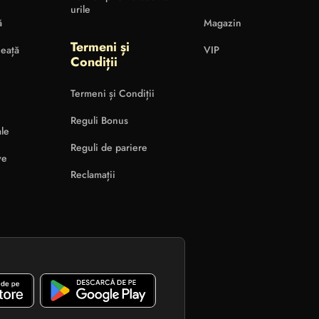
un pariu sau o serie de pariuri (fie ei
urile
ofit garantat din bonus (indiferent de
ă
Magazin
) și recupera orice câștiguri care au
Termeni și
eață
VIP
Condiții
aplică acestei promoții.
Termeni și Condiții
Reguli Bonus
ale
Reguli de pariere
ve
Reclamații