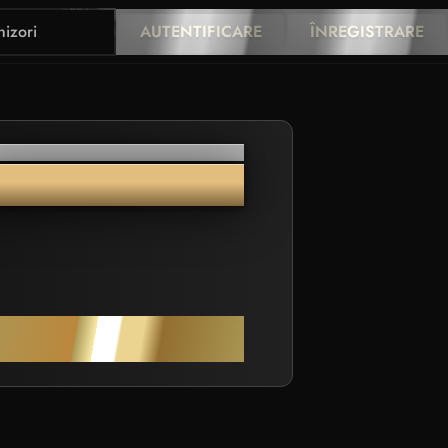
AUTENTIFICARE
ÎNREGISTRARE
nizori
BONUS DE BUN VENIT
00% PÂNĂ LA 500 RON
ÎNSCRIE-TE ACUM