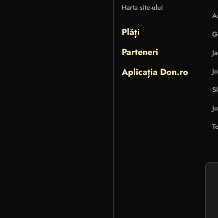
Harta site-ului
A
Plăți
G
Parteneri
J
Aplicația Don.ro
Jo
Sl
J
T