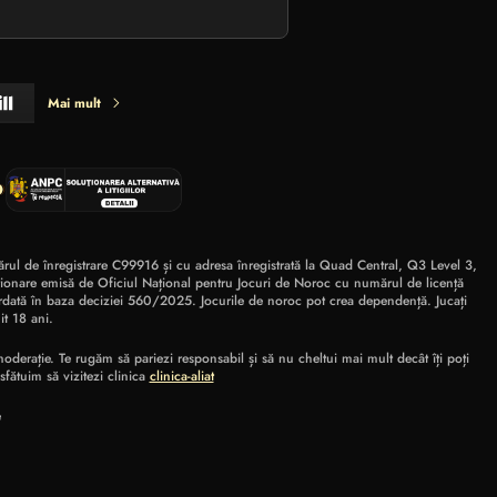
Mai mult
ărul de înregistrare C99916 și cu adresa înregistrată la Quad Central, Q3 Level 3,
cționare emisă de Oficiul Național pentru Jocuri de Noroc cu numărul de licență
rdată în baza deciziei 560/2025. Jocurile de noroc pot crea dependență. Jucați
it 18 ani.
oderație. Te rugăm să pariezi responsabil și să nu cheltui mai mult decât îți poți
fătuim să vizitezi clinica
clinica-aliat
e