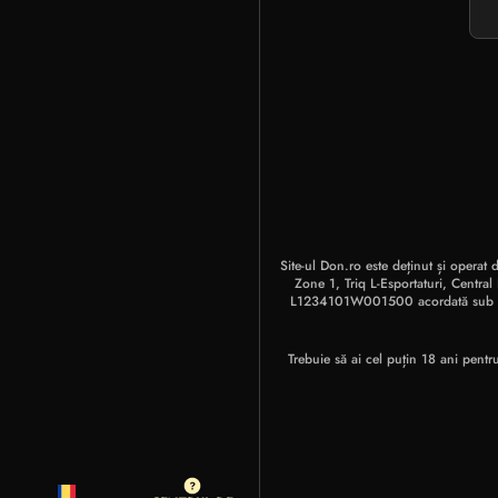
Site-ul Don.ro este deținut și operat
Zone 1, Triq L-Esportaturi, Centra
L1234101W001500 acordată su
Trebuie să ai cel puțin 18 ani pentr