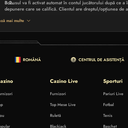
3.2.
Bonusul va fi activat automat în contul jucătorului după ce a î
depunere care se califică. Clientul are dreptul/opțiunea de a
Clienții care au făcut anterior o depunere cu bani reali în con
4.
ază mai multe
această promoție.
Depunerile prin Skrill sau Neteller nu vor fi considerate depu
4.1.
promoție.
4.2.
O cerere de retragere înainte de a primi bonusul, sau orice 
orice eligibilitate pentru bonus.
Cerințe de pariere: Clienții trebuie să ruleze depunerea nece
5.
bonusului de peste șase (6) ori pe: (1) pariuri sportive simple
ROMÂNĂ
CENTRUL DE ASISTENȚĂ
(2) pariuri multiple stabilite cu cote de cel puțin 1.5 pe selecț
suma bonusului și orice câștiguri corespunzătoare.
Următoarele tipuri de pariuri nu vor fi luate în considerare p
6.
azino
Cazino Live
Sporturi
tip Cashed-Out și de Sistem sau pariurile plasate cu un Pariu
numerar, pariurile care sunt stabilite ca fiind Anulate, precum
urnizori
Furnizori
Pariuri Live
Cazinou, Cazinou live și Secțiunea virtuală.
Suma maximă care contează pentru cerințele de rulaj pentru
7.
op
Top Mese Live
Fotbal
Doar primul pariu pe un anumit eveniment este calculat pentr
8.
ou
Cerințele de pariere trebuie îndeplinite în termen de 30 de 
9.
Ruletă
Tenis
jucătorului, în caz contrar bonusul va expira și orice câștigur
opular
Blackjack
Baschet