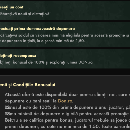
reați un cont
lăturați-vă nouă și distrați-vă!
fectuați prima dumneavoastră depunere
ncărcați-vă soldul cu valoarea minimă eligibilă pentru această promoție și
x depunerea inițială, la o șansă minimă de 1,50.
bțineți recompensa
bțineți bonusul de 100% și explorați lumea DON.ro.
nii și Condițiile Bonusului
Această ofertă este disponibilă doar pentru clienții noi, care s
1.
depunere cu bani reali la
Don.ro
.
Bonusul este de 100% din prima depunere a unui jucător, 
2.
Suma minimă de depunere eligibilă pentru această promoți
3.
Pentru a se califica pentru bonus, jucătorul trebuie să joace c
3.1.
primei depuneri, cu cote nu mai mici de 1,50. Toate pariurile