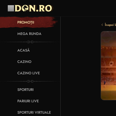
PROMOȚII
Înapoi l
MEGA RUNDA
ACASĂ
CAZINO
CAZINO LIVE
SPORTURI
PARIURI LIVE
SPORTURI VIRTUALE