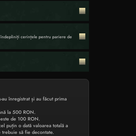
 îndepliniți cerințele pentru pariere de
-au înregistrat și au făcut prima
până la 500 RON.
e este de 100 RON.
el puțin o dată valoarea totală a
 trebuie să fie decontate.