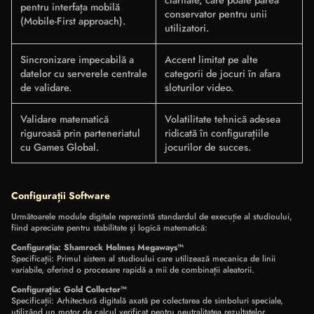
claritate, care poate părea
pentru interfața mobilă
conservator pentru unii
(Mobile-First approach).
utilizatori.
Sincronizare impecabilă a
Accent limitat pe alte
datelor cu serverele centrale
categorii de jocuri în afara
de validare.
sloturilor video.
Validare matematică
Volatilitate tehnică adesea
riguroasă prin parteneriatul
ridicată în configurațiile
cu Games Global.
jocurilor de succes.
Configurații Software
Următoarele module digitale reprezintă standardul de execuție al studioului,
fiind apreciate pentru stabilitate și logică matematică:
Configurația: Shamrock Holmes Megaways™
Specificații: Primul sistem al studioului care utilizează mecanica de linii
variabile, oferind o procesare rapidă a mii de combinații aleatorii.
Configurația: Gold Collector™
Specificații: Arhitectură digitală axată pe colectarea de simboluri speciale,
utilizând un motor de calcul verificat pentru neutralitatea rezultatelor.