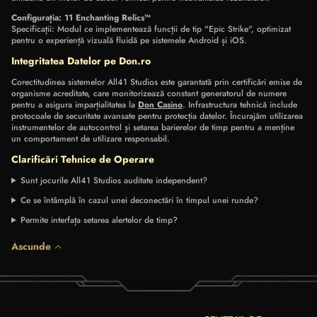
Configurația: 11 Enchanting Relics™
Specificații: Modul ce implementează funcții de tip "Epic Strike", optimizat
pentru o experiență vizuală fluidă pe sistemele Android și iOS.
Integritatea Datelor pe Don.ro
Corectitudinea sistemelor All41 Studios este garantată prin certificări emise de
organisme acreditate, care monitorizează constant generatorul de numere
pentru a asigura imparțialitatea la
Don Casino
. Infrastructura tehnică include
protocoale de securitate avansate pentru protecția datelor. Încurajăm utilizarea
instrumentelor de autocontrol și setarea barierelor de timp pentru a menține
un comportament de utilizare responsabil.
Clarificări Tehnice de Operare
Sunt jocurile All41 Studios auditate independent?
Ce se întâmplă în cazul unei deconectări în timpul unei runde?
Permite interfața setarea alertelor de timp?
Ascunde