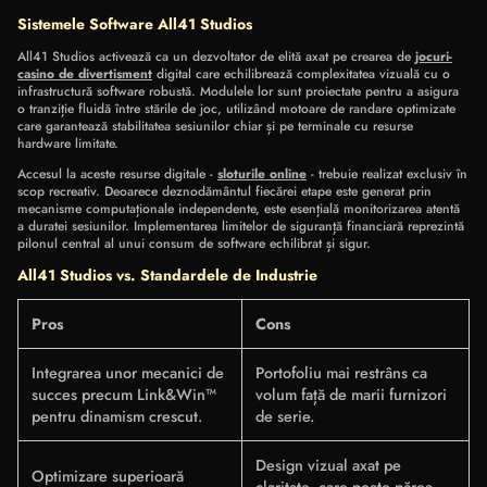
Sistemele Software All41 Studios
All41 Studios activează ca un dezvoltator de elită axat pe crearea de
jocuri-
casino de divertisment
digital care echilibrează complexitatea vizuală cu o
infrastructură software robustă. Modulele lor sunt proiectate pentru a asigura
o tranziție fluidă între stările de joc, utilizând motoare de randare optimizate
care garantează stabilitatea sesiunilor chiar și pe terminale cu resurse
hardware limitate.
Accesul la aceste resurse digitale -
sloturile online
- trebuie realizat exclusiv în
scop recreativ. Deoarece deznodământul fiecărei etape este generat prin
mecanisme computaționale independente, este esențială monitorizarea atentă
a duratei sesiunilor. Implementarea limitelor de siguranță financiară reprezintă
pilonul central al unui consum de software echilibrat și sigur.
All41 Studios vs. Standardele de Industrie
Pros
Cons
Integrarea unor mecanici de
Portofoliu mai restrâns ca
succes precum Link&Win™
volum față de marii furnizori
pentru dinamism crescut.
de serie.
Design vizual axat pe
Optimizare superioară