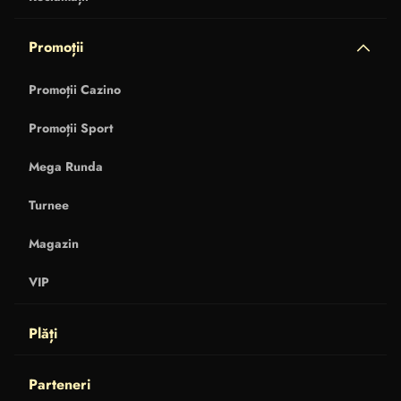
Promoții
Promoții Cazino
Promoții Sport
Mega Runda
Turnee
Magazin
VIP
Plăți
Parteneri