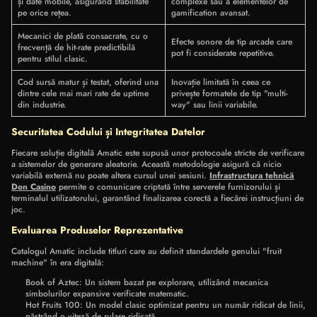
și date mobile, asigurând stabilitate
complexe sau a elementelor de
pe orice rețea.
gamification avansat.
Mecanici de plată consacrate, cu o
Efecte sonore de tip arcade care
frecvență de hit-rate predictibilă
pot fi considerate repetitive.
pentru stilul clasic.
Cod sursă matur și testat, oferind una
Inovație limitată în ceea ce
dintre cele mai mari rate de uptime
privește formatele de tip "multi-
din industrie.
way" sau linii variabile.
Securitatea Codului și Integritatea Datelor
Fiecare soluție digitală Amatic este supusă unor protocoale stricte de verificare
a sistemelor de generare aleatorie. Această metodologie asigură că nicio
variabilă externă nu poate altera cursul unei sesiuni.
Infrastructura tehnică
Don Casino
permite o comunicare criptată între serverele furnizorului și
terminalul utilizatorului, garantând finalizarea corectă a fiecărei instrucțiuni de
joc.
Evaluarea Produselor Reprezentative
Catalogul Amatic include titluri care au definit standardele genului "fruit
machine" în era digitală:
Book of Aztec: Un sistem bazat pe explorare, utilizând mecanica
simbolurilor expansive verificate matematic.
Hot Fruits 100: Un model clasic optimizat pentru un număr ridicat de linii,
păstrând o viteză de rulare ridicată.