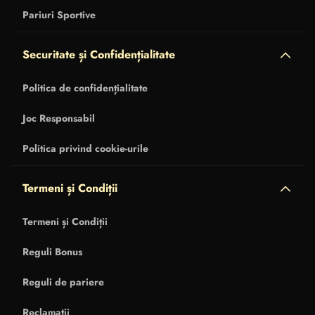
Pariuri Sportive
Securitate și Confidențialitate
Politica de confidențialitate
Joc Responsabil
Politica privind cookie-urile
Termeni și Condiții
Termeni și Condiții
Reguli Bonus
Reguli de pariere
Reclamații