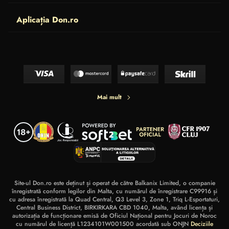
Aplicația Don.ro
Mai mult
Site-ul Don.ro este deținut și operat de către Balkanix Limited, o companie
înregistrată conform legilor din Malta, cu numărul de înregistrare C99916 și
cu adresa înregistrată la Quad Central, Q3 Level 3, Zone 1, Triq L-Esportaturi,
Central Business District, BIRKIRKARA CBD 1040, Malta, având licența și
autorizația de funcționare emisă de Oficiul Național pentru Jocuri de Noroc
cu numărul de licență L1234101W001500 acordată sub ONJN
Deciziile