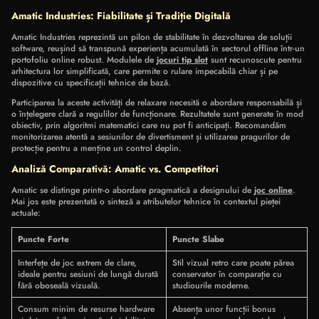
Amatic Industries: Fiabilitate și Tradiție Digitală
Amatic Industries reprezintă un pilon de stabilitate în dezvoltarea de soluții
software, reușind să transpună experiența acumulată în sectorul offline într-un
portofoliu online robust. Modulele de
jocuri tip slot
sunt recunoscute pentru
arhitectura lor simplificată, care permite o rulare impecabilă chiar și pe
dispozitive cu specificații tehnice de bază.
Participarea la aceste activități de relaxare necesită o abordare responsabilă și
o înțelegere clară a regulilor de funcționare. Rezultatele sunt generate în mod
obiectiv, prin algoritmi matematici care nu pot fi anticipați. Recomandăm
monitorizarea atentă a sesiunilor de divertisment și utilizarea pragurilor de
protecție pentru a menține un control deplin.
Analiză Comparativă: Amatic vs. Competitori
Amatic se distinge printr-o abordare pragmatică a designului de
joc online
.
Mai jos este prezentată o sinteză a atributelor tehnice în contextul pieței
actuale:
Puncte Forte
Puncte Slabe
Interfețe de joc extrem de clare,
Stil vizual retro care poate părea
ideale pentru sesiuni de lungă durată
conservator în comparație cu
fără oboseală vizuală.
studiourile moderne.
Consum minim de resurse hardware
Absența unor funcții bonus