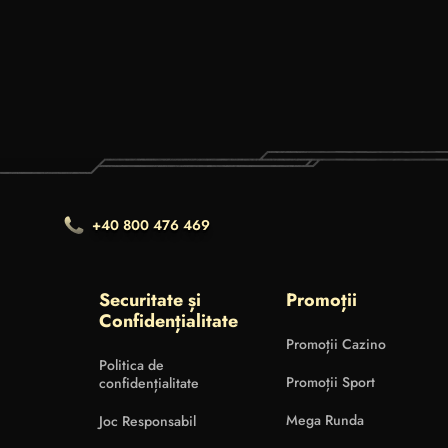
+40 800 476 469
Securitate și
Promoții
Confidențialitate
Promoții Cazino
Politica de
Promoții Sport
confidențialitate
Mega Runda
Joc Responsabil