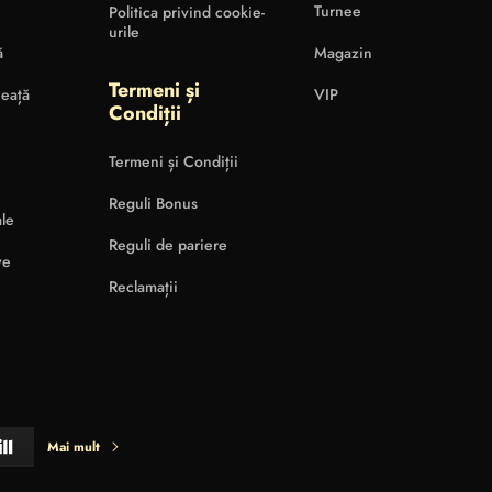
Turnee
Politica privind cookie-
urile
ă
Magazin
Termeni și
eață
VIP
Condiții
Termeni și Condiții
Reguli Bonus
ale
Reguli de pariere
ve
Reclamații
Mai mult