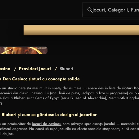
Jocuri, Categorii, Fur
BLUBERI
mmoth Kingdom
asino
/
Provideri Jocuri
/
Bluberi
a Don Casino: sloturi cu concepte solide
e un studio care stă mai mult în spate, dar numele lui apare des în lista de
sloturi D
anici din clasicii cazinoului (roți, linii de plată, jackpoturi fixe și progresive) cu 
 sloturi Bluberi sunt Gems of Egypt (seria Queen of Alexandria), Mammoth Kingdom și 
ig.
 Bluberi și cum se gândesc la design-ul jocurilor
te un producător de
jocuri de cazinou
care privește spre esența jocului — mecanici ca
ucătorul angrenat. Nu caută să rupă jocurile cu efecte speciale stropitoare, ci să constr
i de joc.