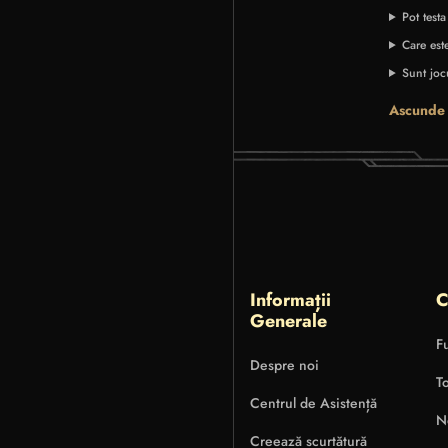
Pot test
Care este
Sunt jocu
Ascunde
Informații
C
Generale
F
Despre noi
T
Centrul de Asistență
N
Creează scurtătură