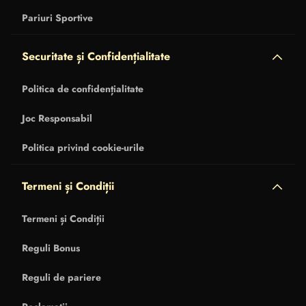
Pariuri Sportive
Securitate și Confidențialitate
Politica de confidențialitate
Joc Responsabil
Politica privind cookie-urile
Termeni și Condiții
Termeni și Condiții
Reguli Bonus
Reguli de pariere