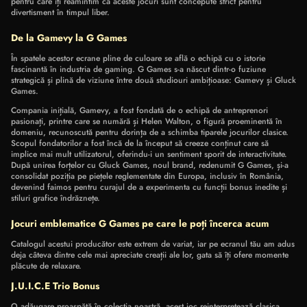
pentru care îți reamintim că aceste jocuri sunt concepute strict pentru
divertisment în timpul liber.
De la Gamevy la G Games
În spatele acestor ecrane pline de culoare se află o echipă cu o istorie
fascinantă în industria de gaming. G Games s-a născut dintr-o fuziune
strategică și plină de viziune între două studiouri ambițioase: Gamevy și Gluck
Games.
Compania inițială, Gamevy, a fost fondată de o echipă de antreprenori
pasionați, printre care se numără și Helen Walton, o figură proeminentă în
domeniu, recunoscută pentru dorința de a schimba tiparele jocurilor clasice.
Scopul fondatorilor a fost încă de la început să creeze conținut care să
implice mai mult utilizatorul, oferindu-i un sentiment sporit de interactivitate.
După unirea forțelor cu Gluck Games, noul brand, redenumit G Games, și-a
consolidat poziția pe piețele reglementate din Europa, inclusiv în România,
devenind faimos pentru curajul de a experimenta cu funcții bonus inedite și
stiluri grafice îndrăznețe.
Jocuri emblematice G Games pe care le poți încerca acum
Catalogul acestui producător este extrem de variat, iar pe ecranul tău am adus
deja câteva dintre cele mai apreciate creații ale lor, gata să îți ofere momente
plăcute de relaxare.
J.U.I.C.E Trio Bonus
O adăugare proaspătă în colecția noastră, acest joc reinterpretează clasica