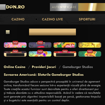
AUTENTIFICARE
ÎNREGISTRARE
CAZINO
CAZINO LIVE
SPORTURI
GAMEBURGER STUDIOS
NOU
NOU
Hyper Strike Diamond Drum Frenzy
Fishin' Triple Christmas Pots of Gold POWER COMBO
9 Pots of Gold
Break da Bank Again Respin
NOU
NOU
NOU
NOU
Day Of The Dinero
Fishin' Pots of Gold: Gold Blitz EXTREME
Hyper Gold All In
12 Pots of Gold Drums
275,858.44 RON
275,858.44 RON
Online Casino
/
Provideri Jocuri
/
Gameburger Studios
Savoarea Americană: Sloturile Gameburger Studios
Gameburger Studios aduce o perspectivă proaspătă în universul de agrement
online, transformând fiecare sesiune într-o experiență vizuală plină de energie.
Toate creațiile acestui furnizor sunt dezvoltate pentru a oferi divertisment pur
și trebuie abordate cu o atitudine responsabilă. Având în vedere că rezultatele
sunt generate prin algoritmi imprevizibili bazați pe șansă, gestionarea timpului
și a bugetului este esențială pentru un control deplin.