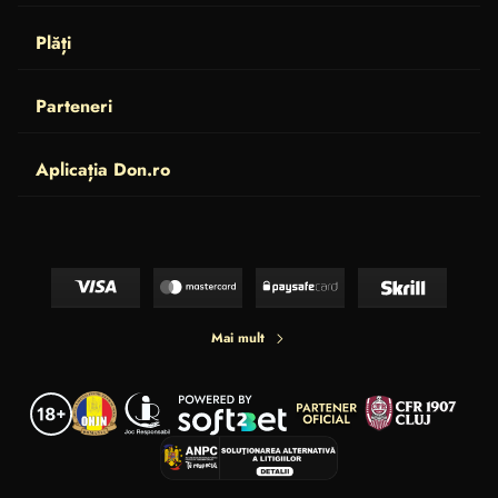
Plăți
Parteneri
Aplicația Don.ro
Mai mult