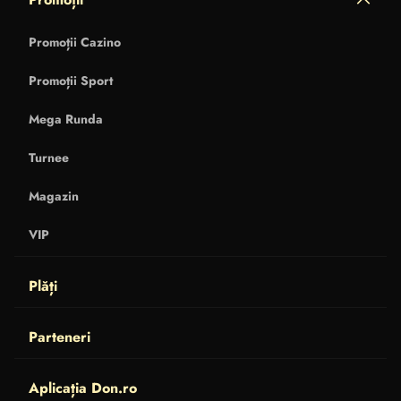
Promoții Cazino
Promoții Sport
Mega Runda
Turnee
Magazin
VIP
Plăți
Parteneri
Aplicația Don.ro