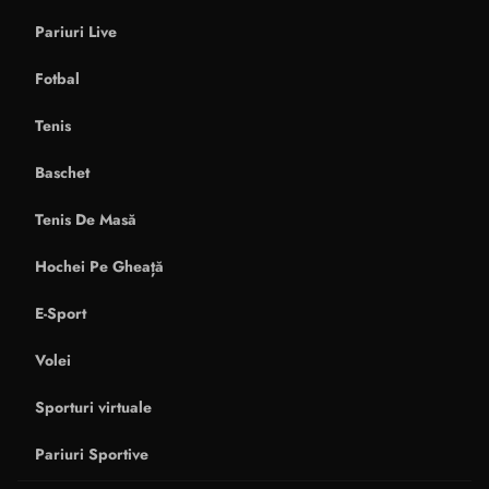
Pariuri Live
Fotbal
Tenis
Baschet
Tenis De Masă
Hochei Pe Gheață
E-Sport
Volei
Sporturi virtuale
Pariuri Sportive