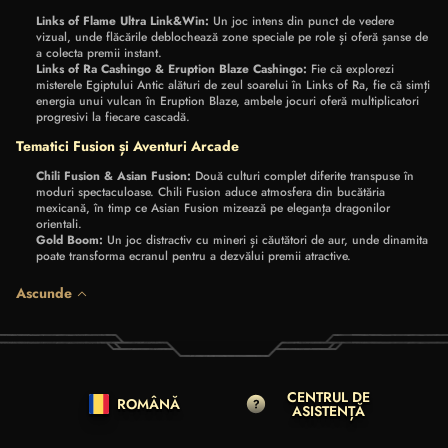
Links of Flame Ultra Link&Win:
Un joc intens din punct de vedere
vizual, unde flăcările deblochează zone speciale pe role și oferă șanse de
a colecta premii instant.
Links of Ra Cashingo & Eruption Blaze Cashingo:
Fie că explorezi
misterele Egiptului Antic alături de zeul soarelui în Links of Ra, fie că simți
energia unui vulcan în Eruption Blaze, ambele jocuri oferă multiplicatori
progresivi la fiecare cascadă.
Tematici Fusion și Aventuri Arcade
Chili Fusion & Asian Fusion:
Două culturi complet diferite transpuse în
moduri spectaculoase. Chili Fusion aduce atmosfera din bucătăria
mexicană, în timp ce Asian Fusion mizează pe eleganța dragonilor
orientali.
Gold Boom:
Un joc distractiv cu mineri și căutători de aur, unde dinamita
poate transforma ecranul pentru a dezvălui premii atractive.
Ascunde
CENTRUL DE
ROMÂNĂ
ASISTENȚĂ