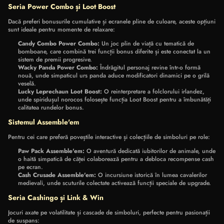
Seria Power Combo și Loot Boost
Dacă preferi bonusurile cumulative și ecranele pline de culoare, aceste opțiuni
sunt ideale pentru momente de relaxare:
Candy Combo Power Combo:
Un joc plin de viață cu tematică de
bomboane, care combină trei funcții bonus diferite și este conectat la un
sistem de premii progresive.
Wacky Panda Power Combo:
Îndrăgitul personaj revine într-o formă
nouă, unde simpaticul urs panda aduce modificatori dinamici pe o grilă
veselă.
Lucky Leprechaun Loot Boost:
O reinterpretare a folclorului irlandez,
unde spiridușul norocos folosește funcția Loot Boost pentru a îmbunătăți
calitatea rundelor bonus.
Sistemul Assemble'em
Pentru cei care preferă poveștile interactive și colecțiile de simboluri pe role:
Paw Pack Assemble'em:
O aventură dedicată iubitorilor de animale, unde
o haită simpatică de căței colaborează pentru a debloca recompense cash
pe ecran.
Cash Crusade Assemble'em:
O incursiune istorică în lumea cavalerilor
medievali, unde scuturile colectate activează funcții speciale de upgrade.
Seria Cashingo și Link & Win
Jocuri axate pe volatilitate și cascade de simboluri, perfecte pentru pasionații
de suspans: