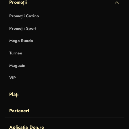
Promoții
Promoții Cazino
Promoții Sport
Mega Runda
Turnee
Magazin
VIP
Plăți
Parteneri
Aplicația Don.ro