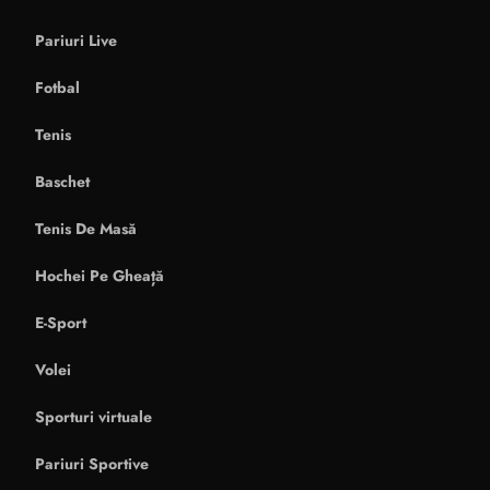
Pariuri Live
Fotbal
Tenis
Baschet
Tenis De Masă
Hochei Pe Gheață
E-Sport
Volei
Sporturi virtuale
Pariuri Sportive