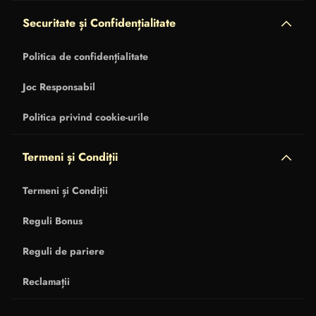
Securitate și Confidențialitate
Politica de confidențialitate
Joc Responsabil
Politica privind cookie-urile
Termeni și Condiții
Termeni și Condiții
Reguli Bonus
Reguli de pariere
Reclamații