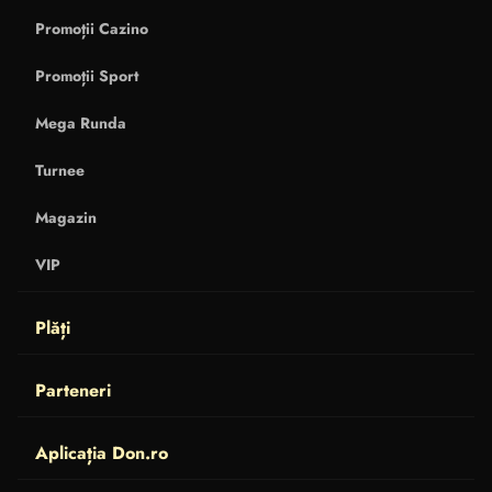
Promoții Cazino
Promoții Sport
Mega Runda
Turnee
Magazin
VIP
Plăți
Parteneri
Aplicația Don.ro