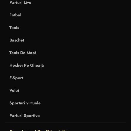
Pariuri Live
Fotbal
Tenis
Baschet
Tenis De Masă
Hochei Pe Gheață
E-Sport
Volei
Sporturi virtuale
Pariuri Sportive