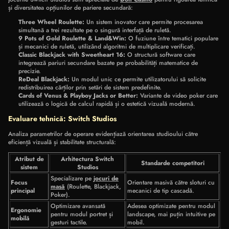
și diversitatea opțiunilor de pariere secundară:
Three Wheel Roulette:
Un sistem inovator care permite procesarea
simultană a trei rezultate pe o singură interfață de ruletă.
9 Pots of Gold Roulette & Land&Win:
O fuziune între tematici populare
și mecanici de ruletă, utilizând algoritmi de multiplicare verificați.
Classic Blackjack with Sweetheart 16:
O structură software care
integrează pariuri secundare bazate pe probabilități matematice de
precizie.
ReDeal Blackjack:
Un modul unic ce permite utilizatorului să solicite
redistribuirea cărților prin setări de sistem predefinite.
Cards of Venus & Playboy Jacks or Better:
Variante de video poker care
utilizează o logică de calcul rapidă și o estetică vizuală modernă.
Evaluare tehnică: Switch Studios
Analiza parametrilor de operare evidențiază orientarea studioului către
eficiență vizuală și stabilitate structurală:
Atribut de
Arhitectura Switch
Standarde competitori
sistem
Studios
Specializare pe
jocuri de
Focus
Orientare masivă către sloturi cu
masă
(Roulette, Blackjack,
principal
mecanici de tip cascadă.
Poker).
Optimizare avansată
Adesea optimizate pentru modul
Ergonomie
pentru modul portret și
landscape, mai puțin intuitive pe
mobilă
gesturi tactile.
mobil.