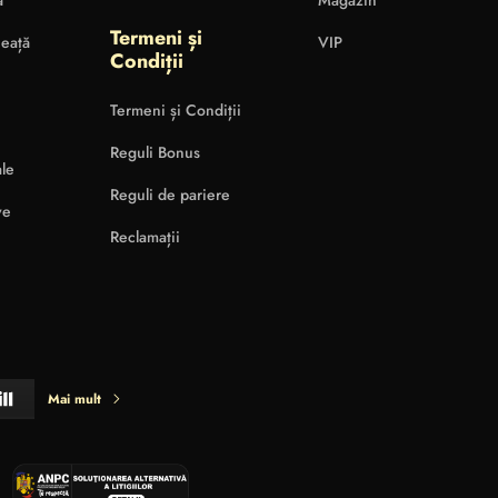
ă
Magazin
Termeni și
eață
VIP
Condiții
Termeni și Condiții
Reguli Bonus
ale
Reguli de pariere
ve
Reclamații
Mai mult