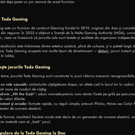
 dat deja peste un joc semnat de acest furnizor.
e Tada Gaming
 este un furnizor de conținut iGaming fondat în 2019, originar din Asia și consider
 din regiune. În 2023 a obținut o licență de la Malta Gaming Authority (MGA), urma
, ceea ce înseamnă că jocurile sale sunt testate și auditate de organisme independe
tudioului este îmbinarea dintre estetica asiatică, plină de culoare, și o paletă largă 
asice, Tada Gaming acoperă mai multe tipuri de divertisment —
sloturi
, jocuri instant 
 în lobby.
ește jocurile Tada Gaming
teme, jocurile Tada Gaming sunt construite în jurul câtorva mecanici recognoscibile. 
 cu role cascadă:
simbolurile câștigătoare dispar, iar altele cad în locul lor în cadrul 
ăr mare de moduri de câștig.
nd-win „Hit the Cash”:
aduni monede-premiu care rămân fixate pe grilă pe parcursul 
e valori diferite.
instant și arcade:
formate rapide, cu reguli simple, precum Plinko, Mines sau Color Pred
rator de numere aleatorii.
de format, rezultatul fiecărei runde este decis de un generator de numere aleatorii, e
icio metodă care să „bată” jocul.
opulare de la Tada Gaming la Don