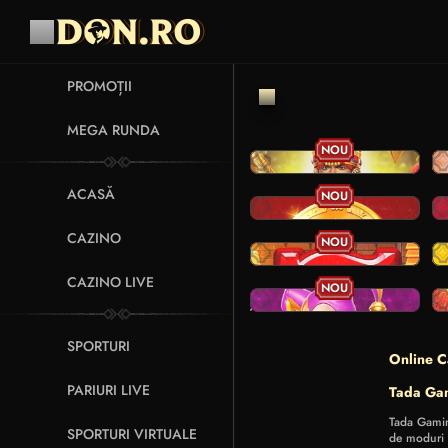
PROMOȚII
MEGA RUNDA
NOU
Golden Empire
Mi
ACASĂ
NOU
Fortune Coins
10
CAZINO
NOU
Golden Bank 2
Mo
CAZINO LIVE
NOU
Jackpot Joker
Tri
SPORTURI
Online C
PARIURI LIVE
Tada Gam
Tada Gaming
SPORTURI VIRTUALE
de moduri 