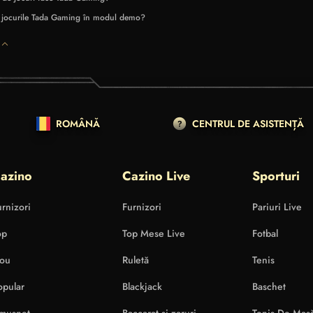
a jocurile Tada Gaming în modul demo?
ROMÂNĂ
CENTRUL DE ASISTENȚĂ
azino
Cazino Live
Sporturi
urnizori
Furnizori
Pariuri Live
op
Top Mese Live
Fotbal
ou
Ruletă
Tenis
opular
Blackjack
Baschet