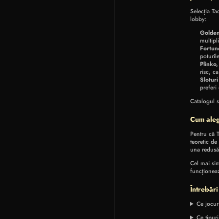
Selecția T
lobby:
Golden
multipl
Fortun
poturil
Plinko,
risc, c
Sloturi
preferi
Catalogul s
Cum aleg
Pentru că T
teoretic de 
una redusă 
Cel mai si
funcționeaz
Întrebăr
Ce jocur
Ce tipur