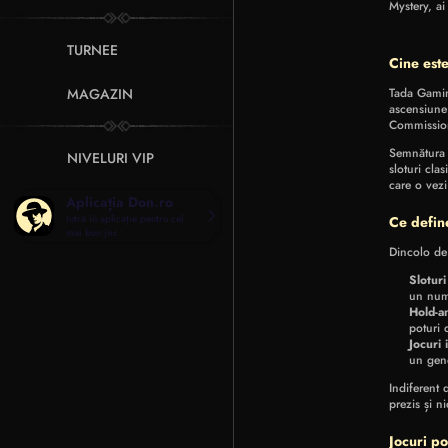
Mystery, ai
TURNEE
Cine est
MAGAZIN
Tada Gaming
ascensiune
Commission
Semnătura s
NIVELURI VIP
sloturi cl
care o vezi
Aplicația Don.ro
Intră în aplicație pentru cel
Ce defin
mai bun joc
Dincolo de 
Sloturi
un num
Hold-a
poturi d
Jocuri 
un gene
Indiferent 
prezis și n
Jocuri p