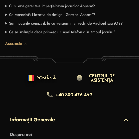
Cum este garantată imparțialitatea jocurilor Apparat?
Ce reprezintă filozofia de design „German Accent”?
Sunt jocurile compatibile cu versiuni mai vechi de Android sau iOS?
Ce se întâmplă dacă primesc un apel telefonic în timpul jocului?
Ascunde
CENTRUL DE
ROMÂNĂ
ASISTENȚĂ
+40 800 476 469
Informații Generale
Despre noi