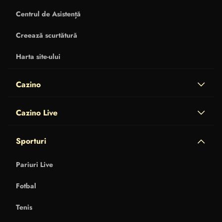
Centrul de Asistență
Creează scurtătură
Harta site-ului
Cazino
Cazino Live
Sporturi
Pariuri Live
Fotbal
Tenis