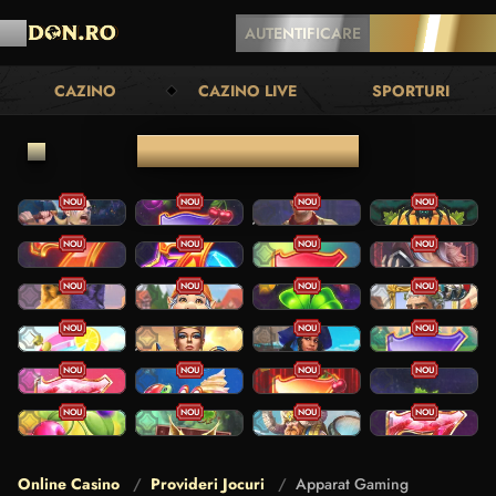
AUTENTIFICARE
ÎNREGISTRARE
CAZINO
CAZINO LIVE
SPORTURI
APPARAT
NOU
NOU
NOU
NOU
King Of The Vikings
Total Eclipse
Jack Potter & The Book of Dynasties 6
Plenty Pumpkins
NOU
NOU
NOU
NOU
Fruit Storm
40 Sevens
Fruits First
The Warlock's Book
NOU
NOU
NOU
NOU
5 Moon Wolf
Garden Gnomes
Total Eclipse XXL
Caesar's Legions
NOU
NOU
NOU
Mallorca Wilds
Jack Potter & The Book of Nubia
The Black Book of Pirates - The Compass of Tortuga
Eggciting Fruits
NOU
NOU
NOU
NOU
Finest Fruits
Fishin' The Biggest
1-2-3 Wilds on Fire
7 Supernova Fruits
NOU
NOU
NOU
NOU
Sticky Star Fruits
Mystic Forest
The Guardian God - Heimdall's Horn
Fruity Diamonds - Hold & Spin
Online Casino
/
Provideri Jocuri
/
Apparat Gaming