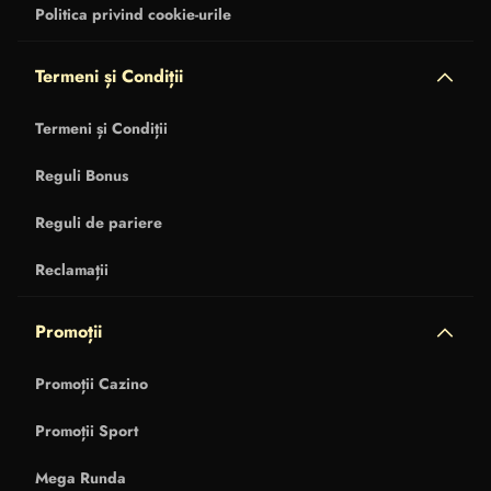
Politica privind cookie-urile
Termeni și Condiții
Termeni și Condiții
Reguli Bonus
Reguli de pariere
Reclamații
Promoții
Promoții Cazino
Promoții Sport
Mega Runda