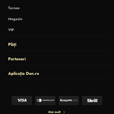
Turnee
Magazin
VIP
Plăți
Parteneri
Aplicația Don.ro
Mai mult