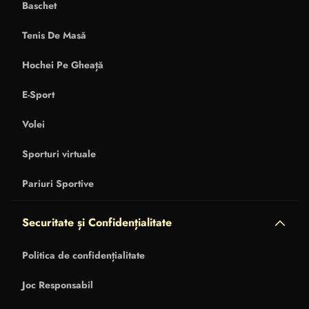
Baschet
Tenis De Masă
Hochei Pe Gheață
E-Sport
Volei
Sporturi virtuale
Pariuri Sportive
Securitate și Confidențialitate
Politica de confidențialitate
Joc Responsabil