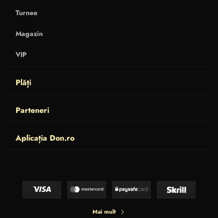
Turnee
Magazin
VIP
Plăți
Parteneri
Aplicația Don.ro
Mai mult