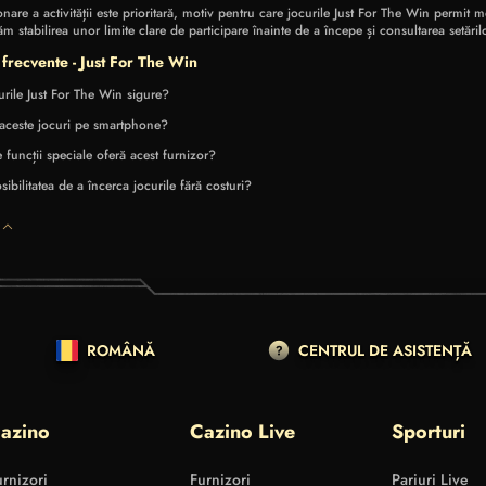
nare a activității este prioritară, motiv pentru care jocurile Just For The Win permit 
stabilirea unor limite clare de participare înainte de a începe și consultarea setărilo
 frecvente - Just For The Win
urile Just For The Win sigure?
 aceste jocuri pe smartphone?
 funcții speciale oferă acest furnizor?
sibilitatea de a încerca jocurile fără costuri?
ROMÂNĂ
CENTRUL DE ASISTENȚĂ
azino
Cazino Live
Sporturi
urnizori
Furnizori
Pariuri Live