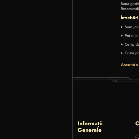
Buna gestio
Recomandăm 
Întrebări
Sunt joc
Pot rula
Ce tip de
Există po
Ascunde
Informații
C
Generale
F