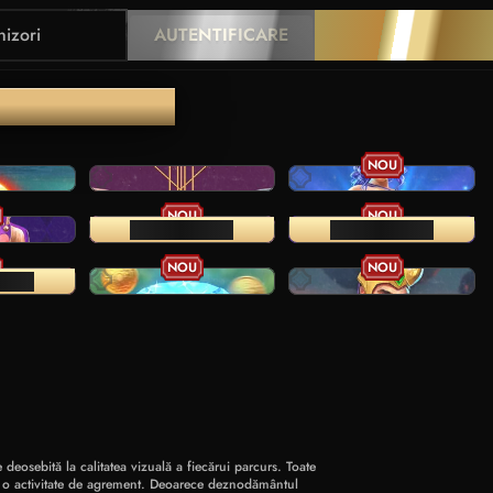
AUTENTIFICARE
ÎNREGISTRARE
nizori
NOU
Adventures of Captain Blackjack
Deco Diamonds Deluxe
Divine Riches Diana
NOU
NOU
275,858.44 RON
275,858.44 RON
Mystic Genie
Stellar Jewels Power Combo
NOU
NOU
4 RON
Secret Fortunes Power Combo
Loki Power Combo
 deosebită la calitatea vizuală a fiecărui parcurs. Toate
ca o activitate de agrement. Deoarece deznodământul