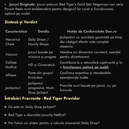
Jocuri Originale
: Jocuri precum Red Tiger's Gold Star Megaways sau serie
Power Reels sunt emblematice pentru designul lor curat și funcționarea
optimă pe mobil.
Sinteză și Verdict
Caracteristică
Detaliu
Notițe de Conformitate Don.ro
Jackpoturi cu acordare garantată pe timp,
Mecanică
Daily Drops /
dar câștigul efectiv este complet
Cheie
Hourly Drops
aleatoriu.
Jocuri bazate pe
Menține un dinamism constant, esențial
Viziune
misiune și progres
pentru divertisment.
Calitate
Contribuie la o atmosferă captivantă și la
HD și Cinematică
Grafică
o
funcționare optimă pe mobil
.
Parte din grupul
Confirma expertiza și standardele
Afiliere
Evolution
operaționale înalte.
Jackpoturi
Premiile sunt bazate pe șansă, nu pe
Jackpoturi
progresive, Must-
formule.
Drop Jackpot
Întrebări Frecvente - Red Tiger Provider
Ce este un Daily Drop Jackpot?
Red Tiger a dezvoltat jocurile NetEnt?
Pot folosi un sistem pentru a calcula momentul Daily Drop?