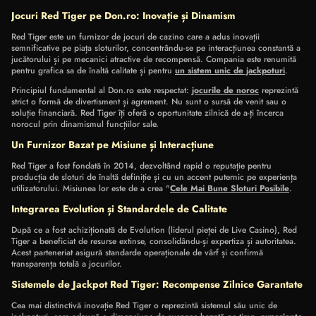
Jocuri Red Tiger pe Don.ro: Inovație și Dinamism
Red Tiger este un furnizor de jocuri de cazino care a adus inovații
semnificative pe piața sloturilor, concentrându-se pe interacțiunea constantă a
jucătorului și pe mecanici atractive de recompensă. Compania este renumită
pentru grafica sa de înaltă calitate și pentru
un sistem unic de jackpoturi
.
Principiul fundamental al Don.ro este respectat:
jocurile de noroc
reprezintă
strict o formă de divertisment și agrement. Nu sunt o sursă de venit sau o
soluție financiară. Red Tiger îți oferă o oportunitate zilnică de a-ți încerca
norocul prin dinamismul funcțiilor sale.
Un Furnizor Bazat pe Misiune și Interacțiune
Red Tiger a fost fondată în 2014, dezvoltând rapid o reputație pentru
producția de sloturi de înaltă definiție și cu un accent puternic pe experiența
utilizatorului. Misiunea lor este de a crea "
Cele Mai Bune Sloturi Posibile
.
Integrarea Evolution și Standardele de Calitate
După ce a fost achiziționată de Evolution (liderul pieței de Live Casino), Red
Tiger a beneficiat de resurse extinse, consolidându-și expertiza și autoritatea.
Acest parteneriat asigură standarde operaționale de vârf și confirmă
transparența totală a jocurilor.
Sistemele de Jackpot Red Tiger: Recompense Zilnice Garantate
Cea mai distinctivă inovație Red Tiger o reprezintă sistemul său unic de