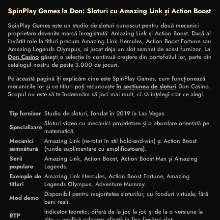
SpinPlay Games la Don: Sloturi cu Amazing Link și Action Boost
SpinPlay Games este un studio de sloturi cunoscut pentru două mecanici
proprietare devenite marcă înregistrată: Amazing Link și Action Boost. Dacă ai
învârtit role la titluri precum Amazing Link Hercules, Action Boost Fortune sau
Amazing Legends Olympus, ai jucat deja un slot semnat de acest furnizor. La
Don Casino
găsești o selecție în continuă creștere din portofoliul lor, parte din
catalogul nostru de peste 3.000 de jocuri.
Pe această pagină îți explicăm cine este SpinPlay Games, cum funcționează
mecanicile lor și ce titluri poți recunoaște
în secțiunea de sloturi
Don Casino.
Scopul nu este să te îndemnăm să joci mai mult, ci să înțelegi clar ce alegi.
Tip furnizor
Studio de sloturi, fondat în 2019 la Las Vegas.
Sloturi video cu mecanici proprietare și o abordare orientată pe
Specializare
matematică.
Mecanici
Amazing Link (re-rotiri în stil hold-and-win) și Action Boost
semnătură
(runde suplimentare cu amplificatoare).
Serii
Amazing Link, Action Boost, Action Boost Max și Amazing
populare
Legends.
Exemple de
Amazing Link Hercules, Action Boost Fortune, Amazing
titluri
Legends Olympus, Adventure Mummy.
Disponibil pentru majoritatea sloturilor, cu fonduri virtuale, fără
Mod demo
bani reali.
Indicator teoretic; diferă de la joc la joc și de la o versiune la
RTP
alta — verifică valoarea afișată în fișa fiecărui slot.