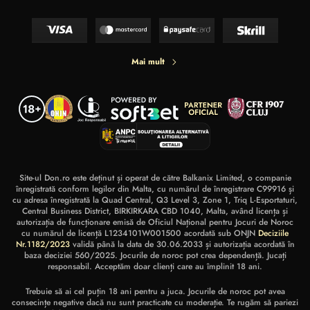
Mai mult
Site-ul Don.ro este deținut și operat de către Balkanix Limited, o companie
înregistrată conform legilor din Malta, cu numărul de înregistrare C99916 și
cu adresa înregistrată la Quad Central, Q3 Level 3, Zone 1, Triq L-Esportaturi,
Central Business District, BIRKIRKARA CBD 1040, Malta, având licența și
autorizația de funcționare emisă de Oficiul Național pentru Jocuri de Noroc
cu numărul de licență L1234101W001500 acordată sub ONJN
Deciziile
Nr.1182/2023
validă până la data de 30.06.2033 și autorizația acordată în
baza deciziei 560/2025. Jocurile de noroc pot crea dependență. Jucați
responsabil. Acceptăm doar clienți care au împlinit 18 ani.
Trebuie să ai cel puțin 18 ani pentru a juca. Jocurile de noroc pot avea
consecințe negative dacă nu sunt practicate cu moderație. Te rugăm să pariezi