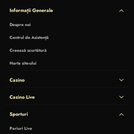
Informații Generale
Despre noi
Centrul de Asistență
Creează scurtătură
Harta site-ului
Cazino
Cazino Live
Sporturi
Pariuri Live