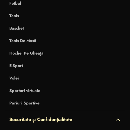
Fotbal
Tenis
Baschet
Tenis De Masă
Hochei Pe Gheață
E-Sport
Volei
Sporturi virtuale
Pariuri Sportive
Securitate și Confidențialitate