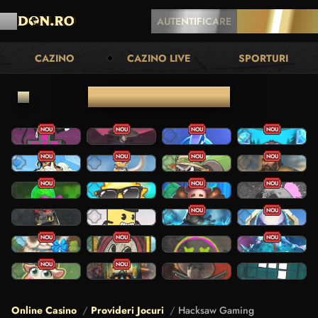
AUTENTIFICARE
ÎNREGISTRARE
CAZINO
CAZINO LIVE
SPORTURI
HACKSAW GAMING
NOU
NOU
NOU
NOU
Hot Ross
Mortal Oath
Superstar Sevens
Diamond Mole
NOU
NOU
NOU
NOU
Zeus Ze Zecond
Penguin Royale
Le Fisherman
Thurisaz
NOU
NOU
NOU
Captain Coil
Hop'N'Pop
Dork Unit
Break Bones
NOU
NOU
Hand of Anubis
Stack 'em
Time Spinners
Alpha Eagle
NOU
NOU
NOU
Pug Life
Book Of Time
Chaos Crew
Gronk’s Gems
NOU
NOU
Frank’s Farm
Rotten
Wanted: Dead or a Wild
Cubes 2
Online Casino
/
Provideri Jocuri
/
Hacksaw Gaming