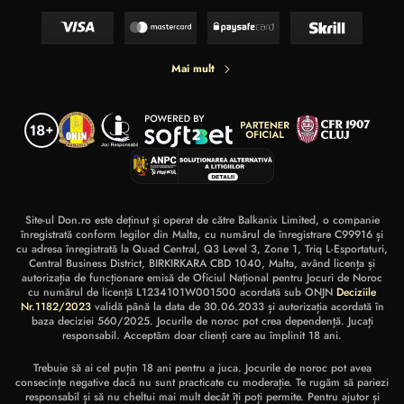
Mai mult
Site-ul Don.ro este deținut și operat de către Balkanix Limited, o companie
înregistrată conform legilor din Malta, cu numărul de înregistrare C99916 și
cu adresa înregistrată la Quad Central, Q3 Level 3, Zone 1, Triq L-Esportaturi,
Central Business District, BIRKIRKARA CBD 1040, Malta, având licența și
autorizația de funcționare emisă de Oficiul Național pentru Jocuri de Noroc
cu numărul de licență L1234101W001500 acordată sub ONJN
Deciziile
Nr.1182/2023
validă până la data de 30.06.2033 și autorizația acordată în
baza deciziei 560/2025. Jocurile de noroc pot crea dependență. Jucați
responsabil. Acceptăm doar clienți care au împlinit 18 ani.
Trebuie să ai cel puțin 18 ani pentru a juca. Jocurile de noroc pot avea
consecințe negative dacă nu sunt practicate cu moderație. Te rugăm să pariezi
responsabil și să nu cheltui mai mult decât îți poți permite. Pentru ajutor și