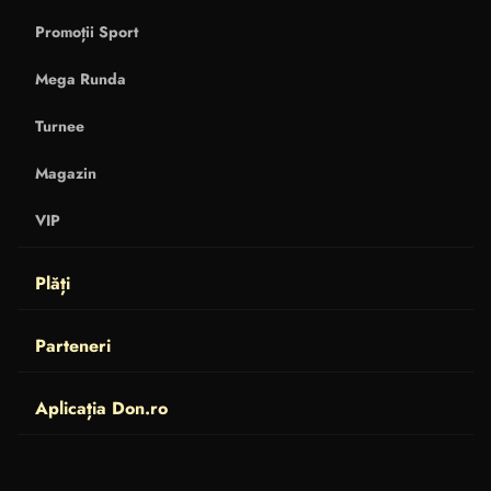
Promoții Sport
Mega Runda
Turnee
Magazin
VIP
Plăți
Parteneri
Aplicația Don.ro