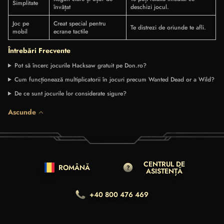
Simplitate
învățat
deschizi jocul.
Joc pe
Creat special pentru
Te distrezi de oriunde te afli.
mobil
ecrane tactile
Întrebări Frecvente
Pot să încerc jocurile Hacksaw gratuit pe Don.ro?
Cum funcționează multiplicatorii în jocuri precum Wanted Dead or a Wild?
De ce sunt jocurile lor considerate sigure?
Ascunde
CENTRUL DE
ROMÂNĂ
ASISTENȚĂ
+40 800 476 469