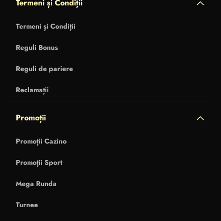
Termeni și Condiții
Termeni și Condiții
Reguli Bonus
Reguli de pariere
Reclamații
Promoții
Promoții Cazino
Promoții Sport
Mega Runda
Turnee