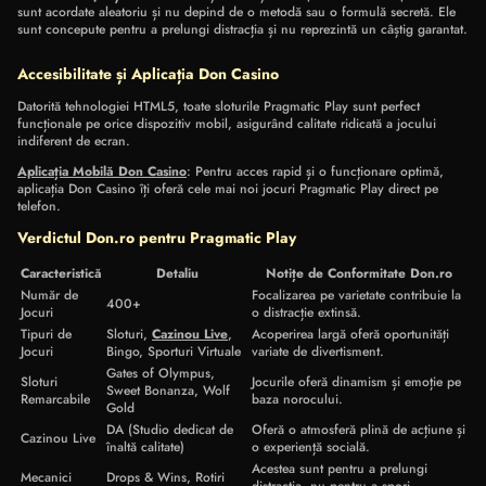
sunt acordate aleatoriu și nu depind de o metodă sau o formulă secretă. Ele
sunt concepute pentru a prelungi distracția și nu reprezintă un câștig garantat.
Accesibilitate și Aplicația Don Casino
Datorită tehnologiei HTML5, toate sloturile Pragmatic Play sunt perfect
funcționale pe orice dispozitiv mobil, asigurând calitate ridicată a jocului
indiferent de ecran.
Aplicația Mobilă Don Casino
: Pentru acces rapid și o funcționare optimă,
aplicația Don Casino îți oferă cele mai noi jocuri Pragmatic Play direct pe
telefon.
Verdictul Don.ro pentru Pragmatic Play
Caracteristică
Detaliu
Notițe de Conformitate Don.ro
Număr de
Focalizarea pe varietate contribuie la
400+
Jocuri
o distracție extinsă.
Tipuri de
Sloturi,
Cazinou Live
,
Acoperirea largă oferă oportunități
Jocuri
Bingo, Sporturi Virtuale
variate de divertisment.
Gates of Olympus,
Sloturi
Jocurile oferă dinamism și emoție pe
Sweet Bonanza, Wolf
Remarcabile
baza norocului.
Gold
DA (Studio dedicat de
Oferă o atmosferă plină de acțiune și
Cazinou Live
înaltă calitate)
o experiență socială.
Acestea sunt pentru a prelungi
Mecanici
Drops & Wins, Rotiri