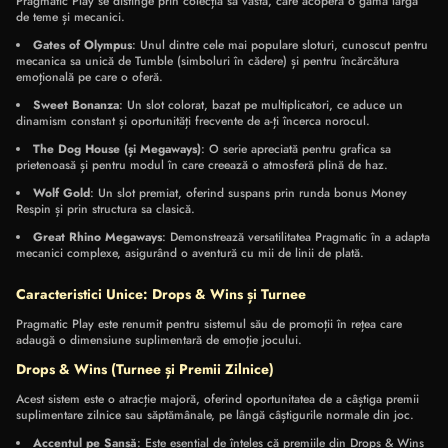
Pragmatic Play se distinge prin colecția sa vastă, care acoperă o gamă largă
de teme și mecanici.
Gates of Olympus
: Unul dintre cele mai populare sloturi, cunoscut pentru
mecanica sa unică de Tumble (simboluri în cădere) și pentru încărcătura
emoțională pe care o oferă.
Sweet Bonanza
: Un slot colorat, bazat pe multiplicatori, ce aduce un
dinamism constant și oportunități frecvente de a-ți încerca norocul.
The Dog House (și Megaways)
: O serie apreciată pentru grafica sa
prietenoasă și pentru modul în care creează o atmosferă plină de haz.
Wolf Gold
: Un slot premiat, oferind suspans prin runda bonus Money
Respin și prin structura sa clasică.
Great Rhino Megaways
: Demonstrează versatilitatea Pragmatic în a adapta
mecanici complexe, asigurând o aventură cu mii de linii de plată.
Caracteristici Unice: Drops & Wins și Turnee
Pragmatic Play este renumit pentru sistemul său de promoții în rețea care
adaugă o dimensiune suplimentară de emoție jocului.
Drops & Wins (Turnee și Premii Zilnice)
Acest sistem este o atracție majoră, oferind oportunitatea de a câștiga premii
suplimentare zilnice sau săptămânale, pe lângă câștigurile normale din joc.
Accentul pe Șansă
: Este esențial de înțeles că premiile din Drops & Wins