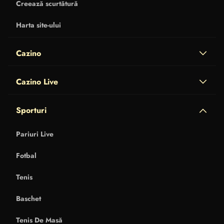
Creează scurtătură
Harta site-ului
Cazino
Cazino Live
Sporturi
Pariuri Live
Fotbal
Tenis
Baschet
Tenis De Masă