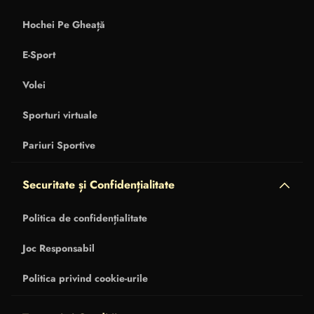
Hochei Pe Gheață
E-Sport
Volei
Sporturi virtuale
Pariuri Sportive
Securitate și Confidențialitate
Politica de confidențialitate
Joc Responsabil
Politica privind cookie-urile