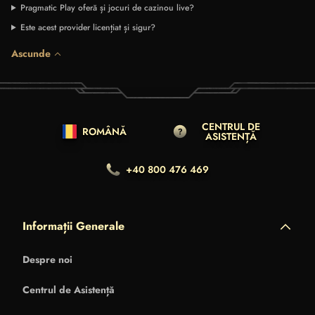
Pragmatic Play oferă și jocuri de cazinou live?
Este acest provider licențiat și sigur?
Ascunde
CENTRUL DE
ROMÂNĂ
ASISTENȚĂ
+40 800 476 469
Informații Generale
Despre noi
Centrul de Asistență