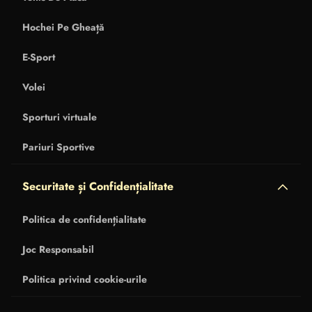
Hochei Pe Gheață
E-Sport
Volei
Sporturi virtuale
Pariuri Sportive
Securitate și Confidențialitate
Politica de confidențialitate
Joc Responsabil
Politica privind cookie-urile