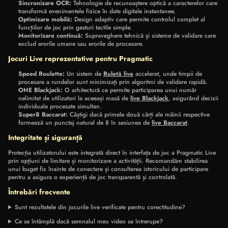
Sincronizare OCR:
Tehnologie de recunoaștere optică a caracterelor care
transformă evenimentele fizice în date digitale instantanee.
Optimizare mobilă:
Design adaptiv care permite controlul complet al
funcțiilor de joc prin gesturi tactile simple.
Monitorizare continuă:
Supraveghere tehnică și sisteme de validare care
exclud erorile umane sau erorile de procesare.
Jocuri Live reprezentative pentru Pragmatic
Speed Roulette:
Un sistem de
Ruletă live
accelerat, unde timpii de
procesare a rundelor sunt minimizați prin algoritmi de validare rapidă.
ONE Blackjack:
O arhitectură ce permite participarea unui număr
nelimitat de utilizatori la aceeași masă de
live Blackjack
, asigurând decizii
individuale procesate simultan.
Super8 Baccarat:
Câștigi dacă primele două cărți ale mâinii respective
formează un punctaj natural de 8 în sesiunea de
live Baccarat
.
Integritate și siguranță
Protecția utilizatorului este integrată direct în interfața de joc a Pragmatic Live
prin opțiuni de limitare și monitorizare a activității. Recomandăm stabilirea
unui buget fix înainte de conectare și consultarea istoricului de participare
pentru a asigura o experiență de joc transparentă și controlată.
Întrebări frecvente
Sunt rezultatele din jocurile live verificate pentru corectitudine?
Ce se întâmplă dacă semnalul meu video se întrerupe?